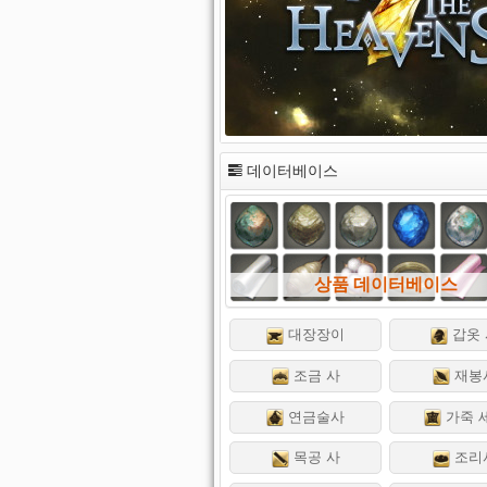
데이터베이스
상품 데이터베이스
대장장이
갑옷 
조금 사
재봉
연금술사
가죽 
목공 사
조리