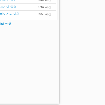
노시아 암염
6287 시간
베이지의 야채
6052 시간
 씨의 트윗