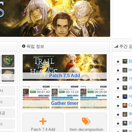
픽업 정보
주간 
암
I
Patch 7.5 Add
가
금
사
아
사
Gather timer
C
세공
루
은
사
Patch 7.4 Add
Item decomposition
랄