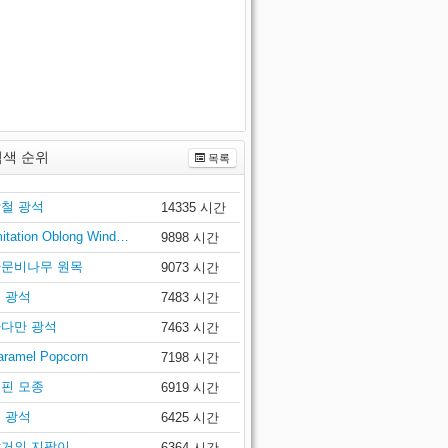
검색 순위
목록
철 광석
14335 시간
mitation Oblong Wind…
9898 시간
문비나무 원목
9073 시간
 광석
7483 시간
다만 광석
7463 시간
aramel Popcorn
7198 시간
핀 모종
6919 시간
 광석
6425 시간
거의 지팡이
6364 시간