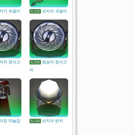
지기 귀걸이
선지자 귀걸이
IL.215
지자 장식고
칭송자 장식고
IL.215
리
이킹 미늘갑
선지자 반지
IL.215