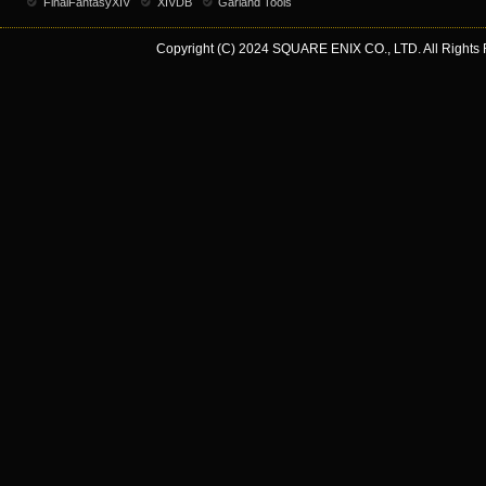
FinalFantasyXIV
XIVDB
Garland Tools
Copyright (C) 2024 SQUARE ENIX CO., LTD. All Rights