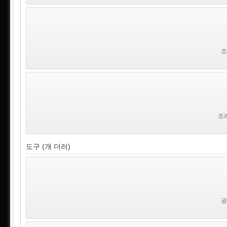
조
조리
도구 (개 더러)
광