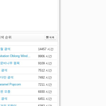
검색 순위
목록
철 광석
14457 시간
mitation Oblong Wind…
9906 시간
문비나무 원목
9109 시간
 광석
7512 시간
다만 광석
7492 시간
aramel Popcorn
7211 시간
핀 모종
6930 시간
 광석
6451 시간
거의 지팡이
6382 시간