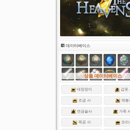
데이터베이스
상품 데이터베이스
대장장이
갑옷 
조금 사
재봉
연금술사
가죽 
목공 사
조리