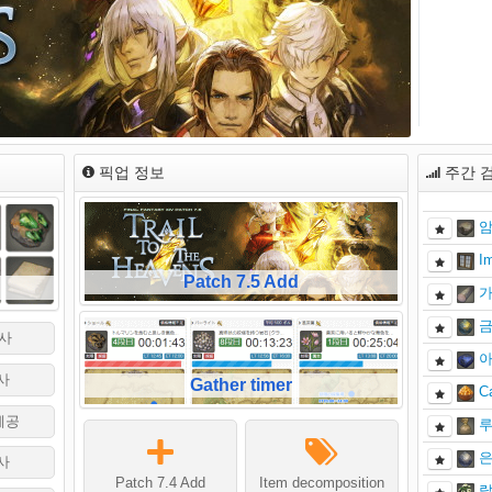
픽업 정보
주간 
암
I
Patch 7.5 Add
가
금
사
아
사
Gather timer
C
세공
루
은
사
Patch 7.4 Add
Item decomposition
랄