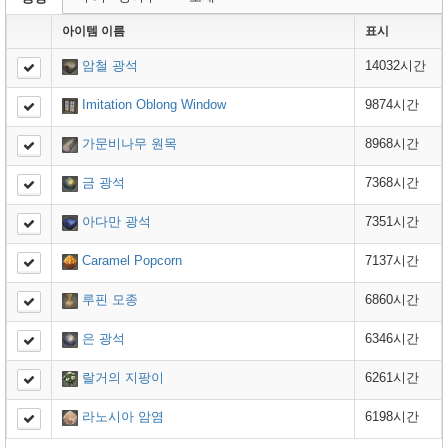
아이템 이름
표시
암철 광석
14032시간
Imitation Oblong Window
9874시간
가문비나무 원목
8968시간
금 광석
7368시간
아다만 광석
7351시간
Caramel Popcorn
7137시간
루핀 모종
6860시간
은 광석
6346시간
랄거의 지팡이
6261시간
라노시아 암염
6198시간