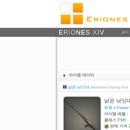
공지
아이템 데이터
낡은 낚싯대
Weathered Fishing Rod
낡은 낚싯
부류
>
Fisher'
아이템 레벨：
클래스:
FSH
판매 가격