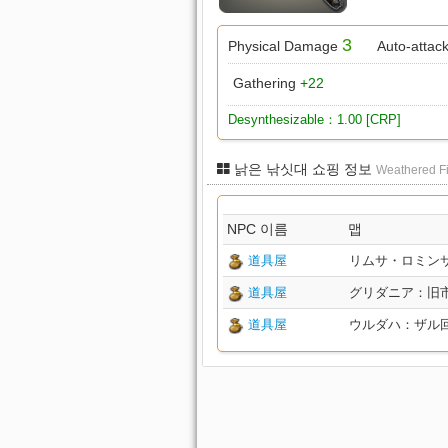
3
Physical Damage
Auto-attac
Gathering
+22
Desynthesizable：1.00 [CRP]
낡은 낚싯대 쇼핑 정보
Weathered F
NPC 이름
맵
道具屋
リムサ・ロミンサ：下
道具屋
グリダニア：旧市街 X
道具屋
ウルダハ：ザル回廊 X