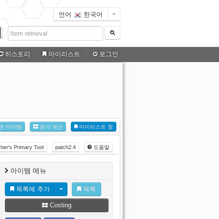
언어
한국어
히스토리
마이리스트
로그인
면 아이템
원가 계산
마이리스트 창
sher's Primary Tool
patch2.4
도움말
아이템 메뉴
목록에 추가
목록
Costing