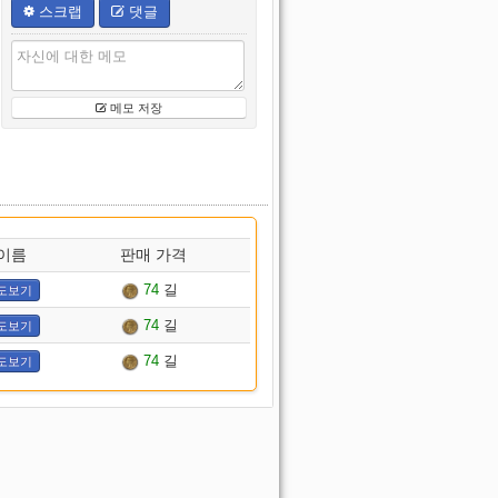
스크랩
댓글
메모 저장
이름
판매 가격
74
길
도보기
74
길
도보기
74
길
도보기