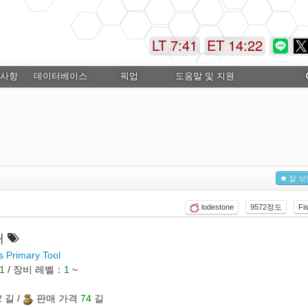
LT 7:41
ET 14:22
 사항
데이터베이스
픽업
도움말 및 지원
잘 보
lodestone
9572정도
Fi
대
s Primary Tool
1
/ 장비 레벨：
1
~
2
길 /
판매 가격
74
길