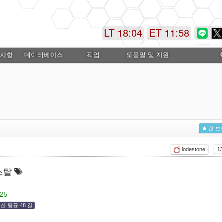
LT 18:04
ET 11:58
 사항
데이터베이스
픽업
도움말 및 지원
잘 보
lodestone
1
스탈
25
산 평균 48 길