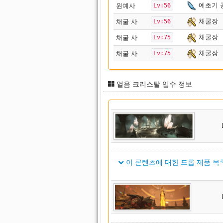
예초기 
원예사
Lv:56
채굴장
채굴 사
Lv:56
채굴장
채굴 사
Lv:75
채굴장
채굴 사
Lv:75
얼음 크리스탈 입수 정보
이 콘텐츠에 대한 드롭 제품 목록
아이템 이름
Skallic Belt of Fending
Skallic Belt of Maiming