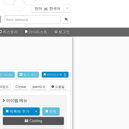
언어
한국어
히스토리
마이리스트
로그인
면 아이템
원가 계산
마이리스트 창
31정도
Crystal
patch2.4
도움말
아이템 메뉴
목록에 추가
목록
Costing