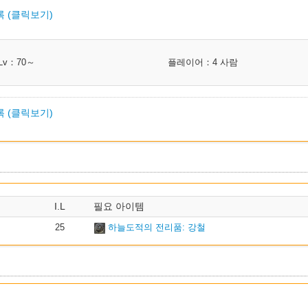
 (클릭보기)
Waist
315
3128
Waist
315
ROG NIN
부류
I.L
클래스
Waist
315
ARC BRD MCH
Lv：70～
플레이어：4 사람
Waist
325
GLA MRD PLD 
Waist
315
3127
Waist
325
LNC DRG
Waist
315
CNJ WHM SCH AST
 (클릭보기)
Waist
325
3128
Feet
315
GLA MRD PLD WAR
Waist
325
ROG NIN
Feet
315
LNC DRG
부류
I.L
클래스
Waist
325
ARC BRD MCH
Feet
315
3128
Waist
325
GLA MRD P
Waist
325
3127
Feet
315
ROG NIN
Waist
325
LNC DRG
Waist
325
CNJ WHM SCH 
Feet
315
ARC BRD MCH
I.L
필요 아이템
Waist
325
3128
g
Feet
325
GLA MRD PLD 
Feet
315
3127
25
하늘도적의 전리품: 강철
Waist
325
ROG NIN
Feet
325
LNC DRG
Feet
315
CNJ WHM SCH AST
Waist
325
ARC BRD M
Feet
325
3128
Head
315
GLA MRD PLD WAR
Waist
325
3127
Feet
325
ROG NIN
Head
315
LNC DRG
Waist
325
CNJ WHM S
Feet
325
ARC BRD MCH
Head
315
3128