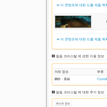
이 콘텐츠에 대한 드롭 제품 목록
Skallic Belt of Striking
Skallic Belt of Scouting
아이템 이름
Skallic Belt of Aiming
Farlander Belt of Fending
Skallic Belt of Casting
Farlander Belt of Maiming
Skallic Belt of Healing
이 콘텐츠에 대한 드롭 제품 목록
Farlander Belt of Striking
Skallic Boots of Fending
Farlander Belt of Scouting
Skallic Boots of Maiming
아이템 이름
Farlander Belt of Aiming
얼음 크리스탈 에 관한 이용 정보
Skallic Shoes of Striking
Farlander Belt of Fending
Farlander Belt of Casting
Skallic Shoes of Scouting
Farlander Belt of Maiming
Farlander Belt of Healing
Skallic Shoes of Aiming
거래 정보
부류
Farlander Belt of Striking
Farlander Thighboots of Fendin
Skallic Shoes of Casting
鋼鉄・真鍮
Crystal
Farlander Belt of Scouting
Farlander Sollerets of Maiming
Skallic Shoes of Healing
Farlander Belt of Aiming
Farlander Sollerets of Striking
Skallic Goggles of Fending
얼음 크리스탈 에 대한 추가 정보
Farlander Belt of Casting
Farlander Boots of Scouting
Skallic Headgear of Maiming
Farlander Belt of Healing
레시피 정보
Farlander Boots of Aiming
Skallic Cap of Striking