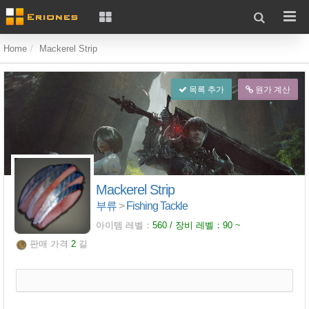
Home
Mackerel Strip
목록 추가
원가 계산
Mackerel Strip
부류
>
Fishing Tackle
아이템 레벨：
560 / 장비 레벨：
90
~
판매 가격
2
길