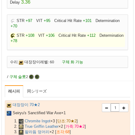
3.36
Delay
STR
+97
VIT
+95
Critical Hit Rate
+101
Determination
+70
STR
+108
VIT
+106
Critical Hit Rate
+112
Determination
+78
수리
대장장이레벨: 60
구체 화 가능
/
구체 슬롯
2
레시피
同シリーズ
대장장이:70★2
Seiryu's Sanctified War Axe×
1
Chromite Ingot
×
3
[
단조:70★2
]
True Griffin Leather
×
2
[
가죽:70★2
]
팔라듐 덩어리
×
2
[
조각:68
]