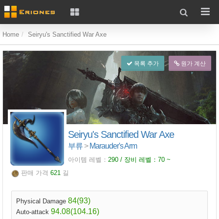
Home
Seiryu's Sanctified War Axe
목록 추가
원가 계산
Seiryu's Sanctified War Axe
부류
>
Marauder's Arm
아이템 레벨：
290 / 장비 레벨：
70
~
판매 가격
621
길
84(93)
Physical Damage
94.08(104.16)
Auto-attack