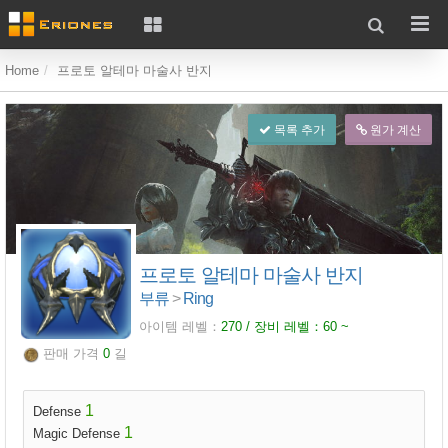
Home
프로토 알테마 마술사 반지
목록 추가
원가 계산
프로토 알테마 마술사 반지
부류
>
Ring
아이템 레벨：
270 / 장비 레벨：
60
~
판매 가격
0
길
1
Defense
1
Magic Defense