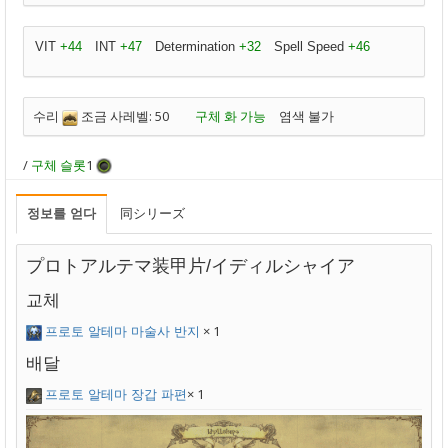
VIT
+44
INT
+47
Determination
+32
Spell Speed
+46
수리
조금 사레벨: 50
구체 화 가능
염색 불가
/
구체 슬롯
1
정보를 얻다
同シリーズ
プロトアルテマ装甲片/イディルシャイア
교체
× 1
프로토 알테마 마술사 반지
배달
× 1
프로토 알테마 장갑 파편