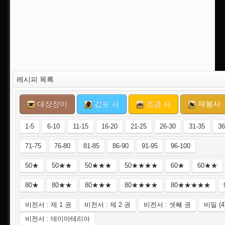
레시피 목록
대장장이
갑옷 사
조금 사
재봉사
1-5
6-10
11-15
16-20
21-25
26-30
31-35
36
71-75
76-80
81-85
86-90
91-95
96-100
50★
50★★
50★★★
50★★★★
60★
60★★
80★
80★★
80★★★
80★★★★
80★★★★★
비전서 : 제 1 권
비전서 : 제 2 권
비전서 : 셋째 권
비밀 (4
비전서 : 데미마테리아